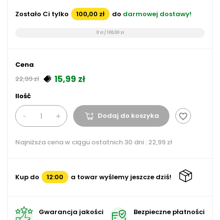
Zostało Ci tylko
100,00 zł
do
darmowej dostawy!
0 zł / 100,00 zł
Cena
15,99 zł
22,99 zł
Ilość
Dodaj do koszyka
favorite_border
Najniższa cena w ciągu ostatnich 30 dni :
22,99 zł
Kup do
12:00
a towar wyślemy jeszcze dziś!
Gwarancja jakości
Bezpieczne płatności