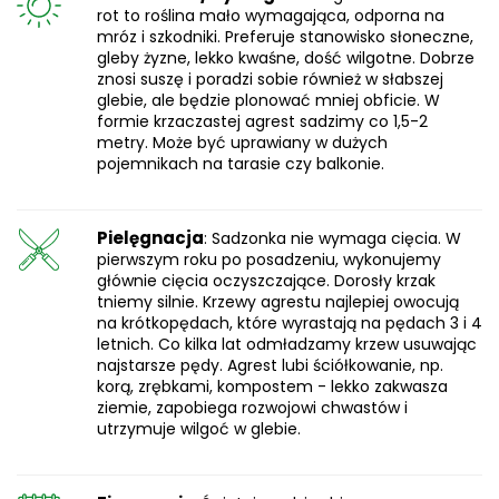
rot to roślina mało wymagająca, odporna na
mróz i szkodniki. Preferuje stanowisko słoneczne,
gleby żyzne, lekko kwaśne, dość wilgotne. Dobrze
znosi suszę i poradzi sobie również w słabszej
glebie, ale będzie plonować mniej obficie. W
formie krzaczastej agrest sadzimy co 1,5-2
metry. Może być uprawiany w dużych
pojemnikach na tarasie czy balkonie.
Pielęgnacja
: Sadzonka nie wymaga cięcia. W
pierwszym roku po posadzeniu, wykonujemy
głównie cięcia oczyszczające. Dorosły krzak
tniemy silnie. Krzewy agrestu najlepiej owocują
na krótkopędach, które wyrastają na pędach 3 i 4
letnich. Co kilka lat odmładzamy krzew usuwając
najstarsze pędy. Agrest lubi ściółkowanie, np.
korą, zrębkami, kompostem - lekko zakwasza
ziemie, zapobiega rozwojowi chwastów i
utrzymuje wilgoć w glebie.