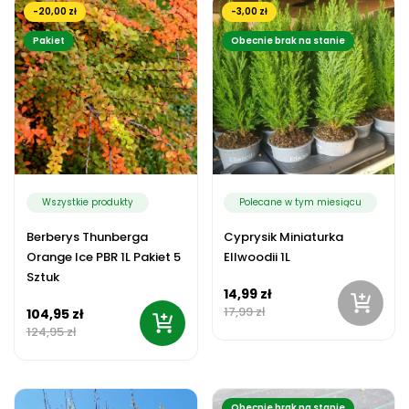
-20,00 zł
-3,00 zł
Pakiet
Obecnie brak na stanie
Wszystkie produkty
Polecane w tym miesiącu
Berberys Thunberga
Cyprysik Miniaturka
Orange Ice PBR 1L Pakiet 5
Ellwoodii 1L
Sztuk
14,99 zł
17,99 zł
104,95 zł
124,95 zł
Obecnie brak na stanie