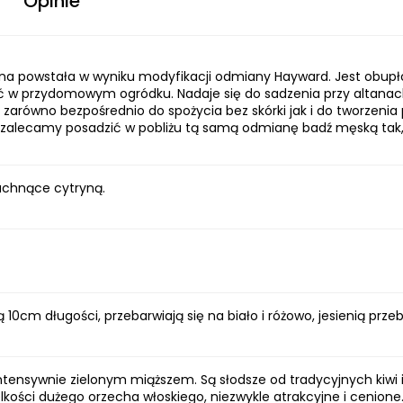
Opinie
 powstała w wyniku modyfikacji odmiany Hayward. Jest obupł
 przydomowym ogródku. Nadaje się do sadzenia przy altanach
zarówno bezpośrednio do spożycia bez skórki jak i do tworzenia
zalecamy posadzić w pobliżu tą samą odmianę badź męską tak, 
pachnące cytryną.
ą 10cm długości, przebarwiają się na biało i różowo, jesienią przeb
 intensywnie zielonym miąższem. Są słodsze od tradycyjnych kiwi 
lkości dużego orzecha włoskiego, niezwykle atrakcyjne i cenio