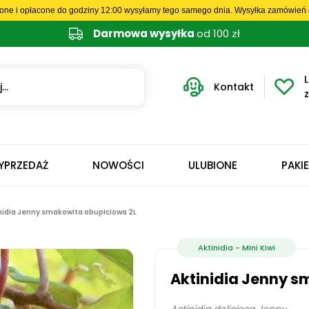
one i opłacone do godziny 12:00 wysyłamy tego samego dnia. Wysyłka zamówień o
Darmowa wysyłka
od 100 zł
L
Kontakt
YPRZEDAŻ
NOWOŚCI
ULUBIONE
PAKI
nidia Jenny smakowita obupłciowa 2L
Aktinidia - Mini Kiwi
Aktinidia Jenny s