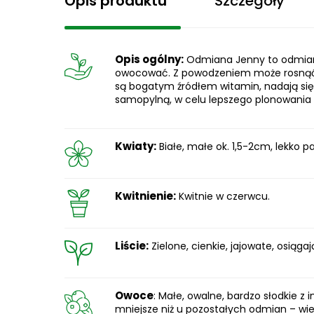
Opis produktu
Szczegóły
Opis ogólny:
Odmiana Jenny to odmiana
owocować. Z powodzeniem może rosnąć w
są bogatym źródłem witamin, nadają się 
samopylną, w celu lepszego plonowania 
Kwiaty:
Białe, małe ok. 1,5-2cm, lekko 
Kwitnienie:
Kwitnie w czerwcu.
Liście:
Zielone, cienkie, jajowate, osiągaj
Owoce
: Małe, owalne, bardzo słodkie z
mniejsze niż u pozostałych odmian – wie