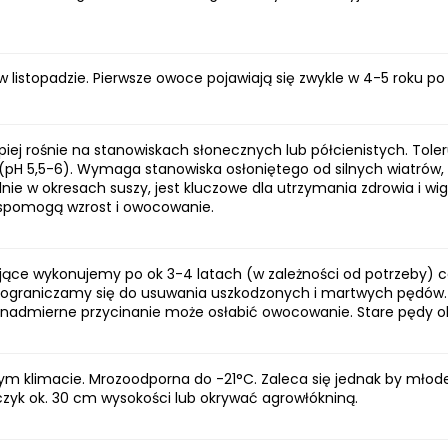
 listopadzie. Pierwsze owoce pojawiają się zwykle w 4-5 roku p
epiej rośnie na stanowiskach słonecznych lub półcienistych. Toler
(pH 5,5-6). Wymaga stanowiska osłoniętego od silnych wiatró
ie w okresach suszy, jest kluczowe dla utrzymania zdrowia i wig
wspomogą wzrost i owocowanie.
ające wykonujemy po ok 3-4 latach (w zależności od potrzeby) 
sną ograniczamy się do usuwania uszkodzonych i martwych pędó
k nadmierne przycinanie może osłabić owocowanie. Stare pędy o
szym klimacie. Mrozoodporna do -21°C. Zaleca się jednak by mło
czyk ok. 30 cm wysokości lub okrywać agrowłókniną.