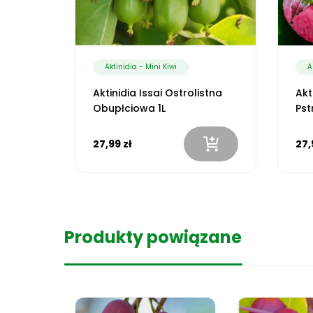
Aktinidia - Mini Kiwi
A
Aktinidia Issai Ostrolistna
Akt
Obupłciowa 1L
Pst
27,99 zł
27,
Produkty powiązane