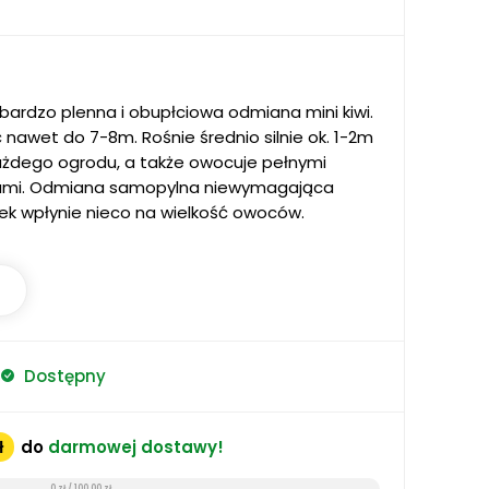
bardzo plenna i obupłciowa odmiana mini kiwi.
nawet do 7-8m. Rośnie średnio silnie ok. 1-2m
ażdego ogrodu, a także owocuje pełnymi
ami. Odmiana samopylna niewymagająca
łek wpłynie nieco na wielkość owoców.
Dostępny
ł
do
darmowej dostawy!
0 zł / 100,00 zł