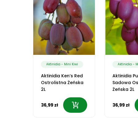
 Kiwi
Aktinidia - Mini Kiwi
Aktinidia - M
e
Aktinidia Ken’s Red
Aktinidia P
Ostrolistna Żeńska
Sadowa Ost
2L
Żeńska 2L
36,99 zł
36,99 zł