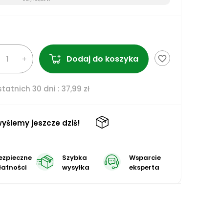
Dodaj do koszyka
favorite_border
tatnich 30 dni :
37,99 zł
yślemy jeszcze dziś!
ezpieczne
Szybka
Wsparcie
łatności
wysyłka
eksperta