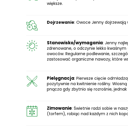
większe.
Dojrzewanie
: Owoce Jenny dojrzewają w
Stanowisko/wymagania
: Jenny najl
zdrenowane, o odczynie lekko kwaśnym 
owoców. Regularne podlewanie, szczególn
zastosować organiczne nawozy, które 
Pielęgnacja
: Pierwsze cięcie odmładz
pozytywnie na kwitnienie rośliny. Wio
pnącza gdy zbytnio się rozrośnie, jedna
Zimowanie
: Świetnie radzi sobie w na
(torfem), robiąc nad każdym z nich kop