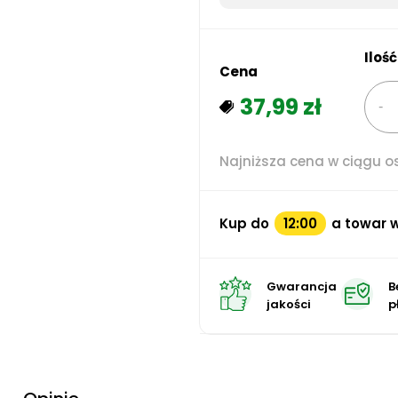
Ilość
Cena
37,99 zł
Najniższa cena w ciągu os
Kup do
12:00
a towar w
Gwarancja
B
jakości
p