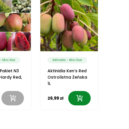
- Mini Kiwi
Aktinidia - Mini Kiwi
Aktini
 Pakiet N3
Aktinidia Ken’s Red
Aktinid
Hardy Red,
Ostrolistna Żeńska
Weiki 
1L
Zapyla
26,99 zł
36,99 z