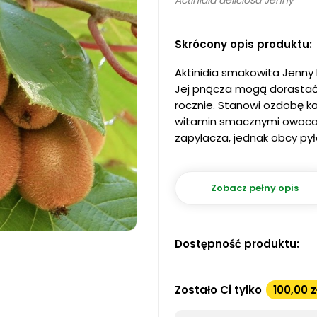
Actinidia deliciosa Jenny
Skrócony opis produktu:
Aktinidia smakowita Jenny 
Jej pnącza mogą dorastać 
rocznie. Stanowi ozdobę k
witamin smacznymi owoc
zapylacza, jednak obcy py
Zobacz pełny opis
Dostępność produktu:
Zostało Ci tylko
100,00 z