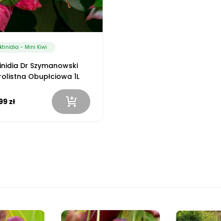
ktinidia - Mini Kiwi
inidia Dr Szymanowski
rolistna Obupłciowa 1L
99 zł