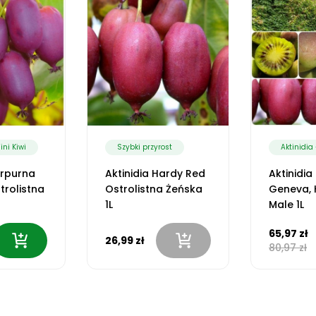
ini Kiwi
Szybki przyrost
Aktinidia 
urpurna
Aktinidia Hardy Red
Aktinidia
rolistna
Ostrolistna Żeńska
Geneva, 
1L
Male 1L
65,97 zł
26,99 zł
80,97 zł