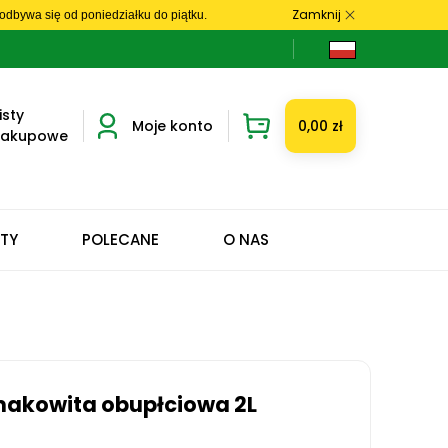
Zamknij
dbywa się od poniedziałku do piątku.
isty
Moje konto
0,00 zł
zakupowe
ETY
POLECANE
O NAS
makowita obupłciowa 2L