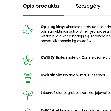
Opis produktu
Szczegóły
Opis ogólny:
Aktinidia Hardy Red to od
odmian aktinidii ostrolistnej i jednoc
witamin, a owoce nadają się zarówno bez
nawet kilkanaście kg owoców.
Kwiaty:
Białe, małe ok. 2cm, złożone z 
Kwitnienie:
Kwitnie w maju i czerwcu.
Liście:
Zielone, grube, szerokie, jajowate,
Owoce
: Aktinidia posiada słodsze i ba