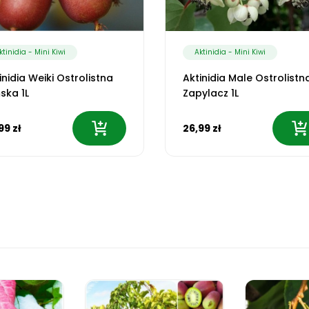
ktinidia - Mini Kiwi
Aktinidia - Mini Kiwi
inidia Weiki Ostrolistna
Aktinidia Male Ostrolistn
ska 1L
Zapylacz 1L
99 zł
26,99 zł