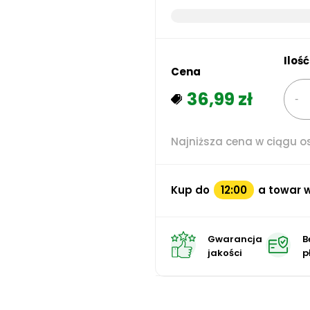
Ilość
Cena
36,99 zł
Najniższa cena w ciągu os
Kup do
12:00
a towar w
Gwarancja
B
jakości
p