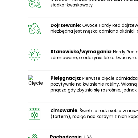
słodko-kwaskowaty.
Dojrzewanie
: Owoce Hardy Red dojrzewa
niezbędna jest męska odmiana aktinidii os
Stanowisko/wymagania
: Hardy Red 
zdrenowane, o odczynie lekko kwaśnym.
Pielęgnacja
: Pierwsze cięcie odmładz
pozytywnie na kwitnienie rośliny. Wio
pnącza gdy zbytnio się rozrośnie, jedna
Zimowanie
: Świetnie radzi sobie w na
(torfem), robiąc nad każdym z nich kop
Pochodzenie
: USA.