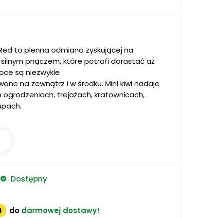
y Red to plenna odmiana zyskującej na
t silnym pnączem, które potrafi dorastać aż
oce są niezwykle
one na zewnątrz i w środku. Mini kiwi nadaje
h ogrodzeniach, trejażach, kratownicach,
upach.
Dostępny
ł
do
darmowej dostawy!