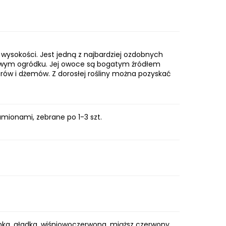
wysokości. Jest jedną z najbardziej ozdobnych
mowym ogródku. Jej owoce są bogatym źródłem
orów i dżemów. Z dorosłej rośliny można pozyskać
amionami, zebrane po 1-3 szt.
enka, gładka, wiśniowoczerwona, miąższ czerwony,