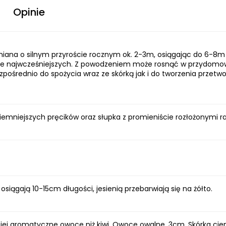
Opinie
miana o silnym przyroście rocznym ok. 2-3m, osiągając do 6-8m 
ześnie najwcześniejszych. Z powodzeniem może rosnąć w przydo
pośrednio do spożycia wraz ze skórką jak i do tworzenia przetw
ciemniejszych pręcików oraz słupka z promieniście rozłożonymi r
 osiągają 10-15cm długości, jesienią przebarwiają się na żółto.
rdziej aromatyczne owoce niż kiwi. Owoce owalne, 3cm. Skórka ci