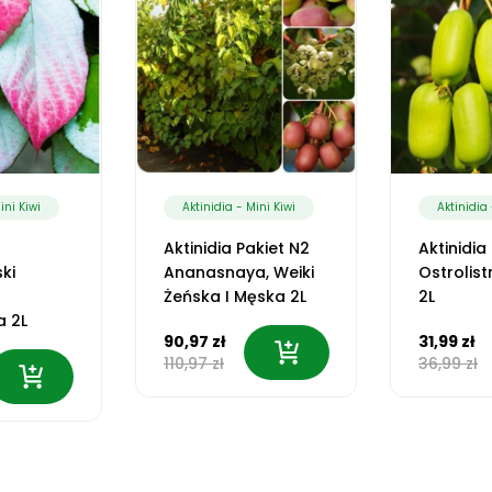
ini Kiwi
Aktinidia - Mini Kiwi
Aktinidia 
Aktinidia Pakiet N2
Aktinidi
ki
Ananasnaya, Weiki
Ostrolis
Żeńska I Męska 2L
2L
a 2L
90,97 zł
31,99 zł
110,97 zł
36,99 zł