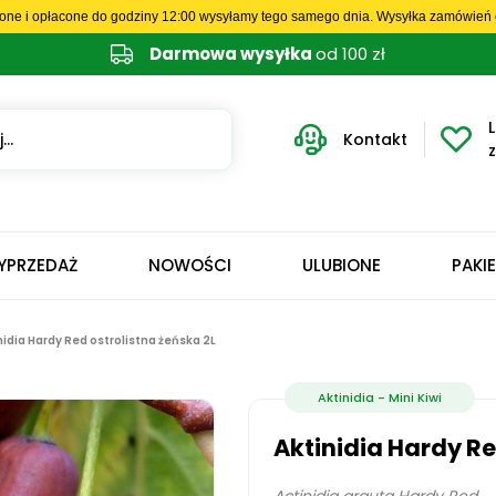
one i opłacone do godziny 12:00 wysyłamy tego samego dnia. Wysyłka zamówień o
Darmowa wysyłka
od 100 zł
L
Kontakt
YPRZEDAŻ
NOWOŚCI
ULUBIONE
PAKI
nidia Hardy Red ostrolistna żeńska 2L
Aktinidia - Mini Kiwi
Aktinidia Hardy Re