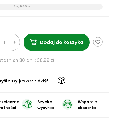
0 zł / 100,00 zł
Dodaj do koszyka
favorite_border
tatnich 30 dni :
36,99 zł
yślemy jeszcze dziś!
ezpieczne
Szybka
Wsparcie
łatności
wysyłka
eksperta