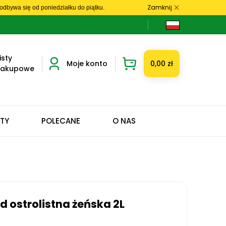
Zamknij
dbywa się od poniedziałku do piątku.
isty
Moje konto
0,00 zł
zakupowe
ETY
POLECANE
O NAS
d ostrolistna żeńska 2L