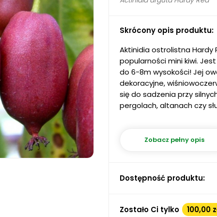
Actinidia arguta Hardy Red
Skrócony opis produktu:
Aktinidia ostrolistna Hard
popularności mini kiwi. Jes
do 6-8m wysokości! Jej ow
dekoracyjne, wiśniowoczerw
się do sadzenia przy silnyc
pergolach, altanach czy sł
Zobacz pełny opis
Dostępność produktu:
Zostało Ci tylko
100,00 z