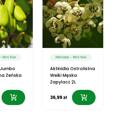
- Mini Kiwi
Aktinidia - Mini Kiwi
Aktini
a Jumbo
Aktinidia Ostrolistna
Aktini
tna Żeńska
Weiki Męska
Sadowa
Zapylacz 2L
Żeńska
36,99 zł
26,99 z