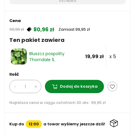
0 zł / 100,00 zł
Cena
80,96 zł
Zamiast 99,95 zł
99,95 zł
Ten pakiet zawiera
Bluszcz pospolity
19,99 zł
x 5
Thorndale 1L
Ilość
Dodaj do koszyka
favorite_border
Najniższa cena w ciągu ostatnich 30 dni :
99,95 zł
Kup do
12:00
a towar wyślemy jeszcze dziś!