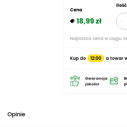
Ilość
Cena
18,99 zł
Najniższa cena w ciągu os
Kup do
12:00
a towar w
Gwarancja
B
jakości
p
Opinie