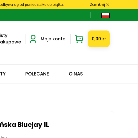
Zamknij
dbywa się od poniedziałku do piątku.
isty
Moje konto
0,00 zł
zakupowe
ETY
POLECANE
O NAS
ska Bluejay 1L