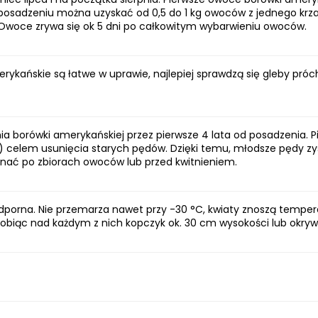
posadzeniu można uzyskać od 0,5 do 1 kg owoców z jednego krza
woce zrywa się ok 5 dni po całkowitym wybarwieniu owoców.
erykańskie są łatwe w uprawie, najlepiej sprawdzą się gleby próc
nia borówki amerykańskiej przez pierwsze 4 lata od posadzenia. 
y) celem usunięcia starych pędów. Dzięki temu, młodsze pędy zy
nać po zbiorach owoców lub przed kwitnieniem.
odporna. Nie przemarza nawet przy -30 °C, kwiaty znoszą tempe
robiąc nad każdym z nich kopczyk ok. 30 cm wysokości lub okry