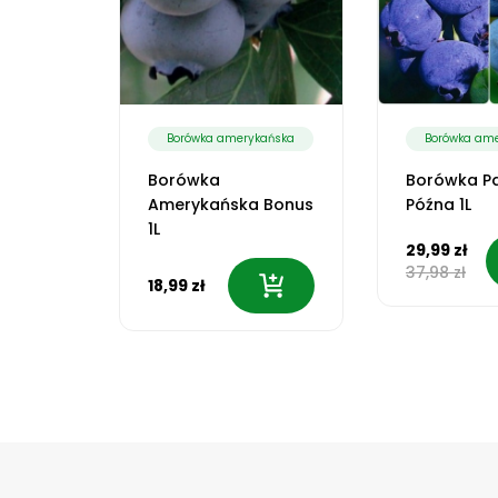
kańska
Borówka amerykańska
Borówka am
et N3
Borówka
Borówka Pa
 1L
Amerykańska Bonus
Późna 1L
1L
29,99 zł
37,98 zł
18,99 zł