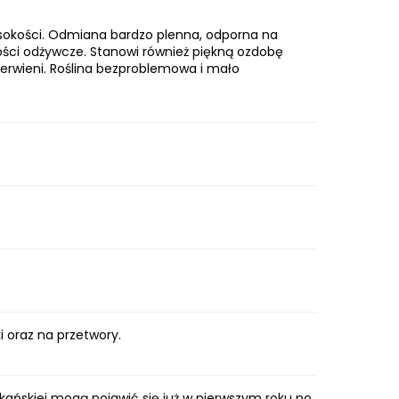
sokości. Odmiana bardzo plenna, odporna na
wości odżywcze. Stanowi również piękną ozdobę
zerwieni. Roślina bezproblemowa i mało
ki oraz na przetwory.
ykańskiej mogą pojawić się już w pierwszym roku po