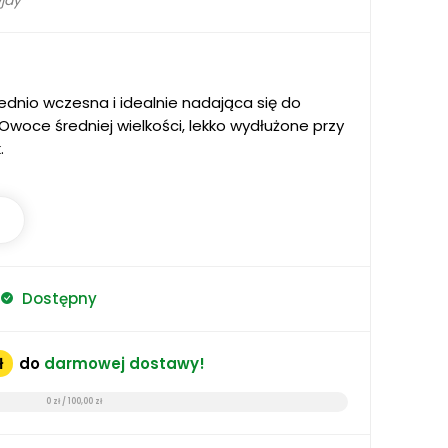
jay
dnio wczesna i idealnie nadająca się do
oce średniej wielkości, lekko wydłużone przy
k.
Dostępny
ł
do
darmowej dostawy!
0 zł / 100,00 zł