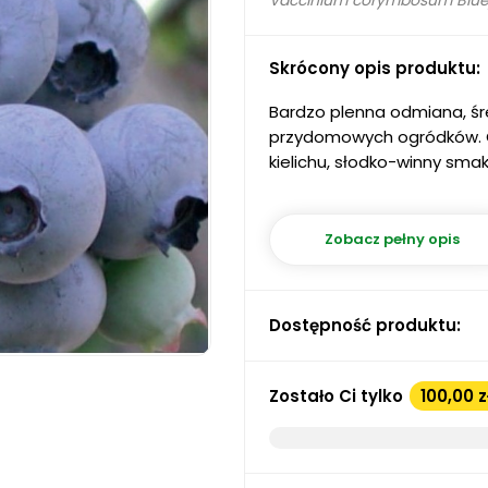
Vaccinium corymbosum Blue
Skrócony opis produktu:
Bardzo plenna odmiana, śre
przydomowych ogródków. Ow
kielichu, słodko-winny sma
Zobacz pełny opis
Dostępność produktu:
Zostało Ci tylko
100,00 z