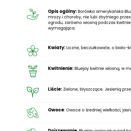
Opis ogólny:
Borówka amerykańska Blue
mrozy i choroby, nie lubi zbytniego prz
ogrodu, zarówno wiosną podczas kwitnien
wymagająca.
Kwiaty:
Liczne, beczułkowate, o biało-
Kwitnienie:
Bluejay kwitnie wiosną, w m
Liście:
Zielone, błyszczące. Jesienią prze
Owoce
: Owoce o średniej wielkości, jas
Dojrzewanie
: Bluejay owocuje w pod k