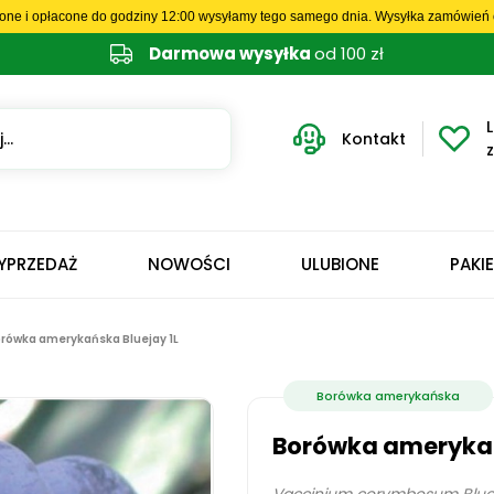
one i opłacone do godziny 12:00 wysyłamy tego samego dnia. Wysyłka zamówień o
Darmowa wysyłka
od 100 zł
L
Kontakt
YPRZEDAŻ
NOWOŚCI
ULUBIONE
PAKI
rówka amerykańska Bluejay 1L
Borówka amerykańska
Borówka amerykań