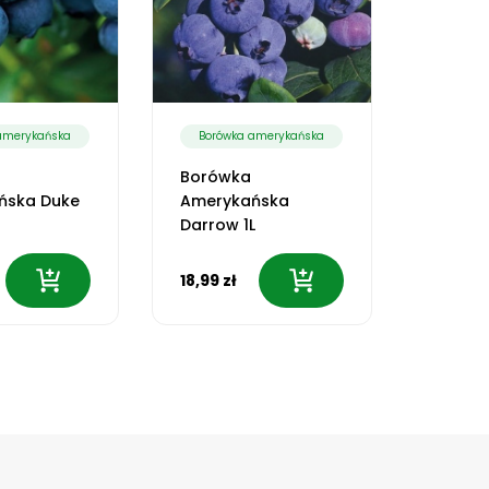
amerykańska
Borówka amerykańska
Borów
Borówka
Borów
ńska Duke
Amerykańska
Amery
Darrow 1L
Bluego
18,99 zł
22,99 z