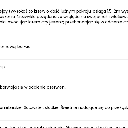
jay (wysoka) to krzew o dość luźnym pokroju, osiąga 1,5-2m wy
esuszenia. Niezwykle pożądana ze względu na swój smak i właści
ia, owocując latem czy jesienią przebarwiając się w odcienie c
kremowej barwie.
aju.
barwiają się w odcienie czerwieni.
noniebieskie. Soczyste , słodkie. Świetnie nadające się do przekąs
oniec lipca i na początku sierpnia. Pierwsze owoce borówki amer