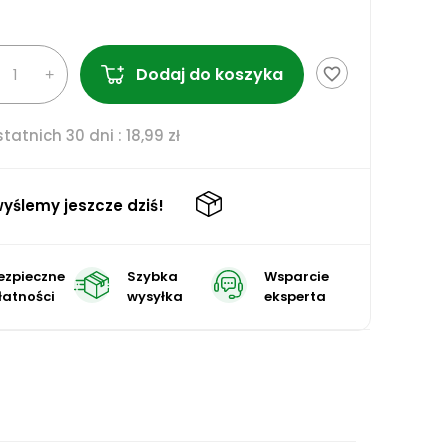
Dodaj do koszyka
favorite_border
tatnich 30 dni :
18,99 zł
yślemy jeszcze dziś!
ezpieczne
Szybka
Wsparcie
łatności
wysyłka
eksperta