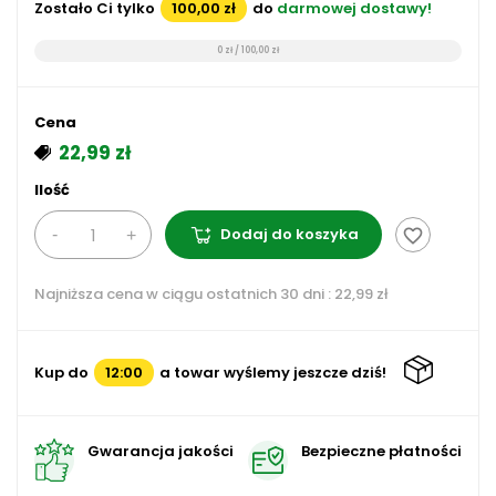
Zostało Ci tylko
100,00 zł
do
darmowej dostawy!
0 zł / 100,00 zł
Cena
22,99 zł
Ilość
Dodaj do koszyka
favorite_border
Najniższa cena w ciągu ostatnich 30 dni :
22,99 zł
Kup do
12:00
a towar wyślemy jeszcze dziś!
Gwarancja jakości
Bezpieczne płatności