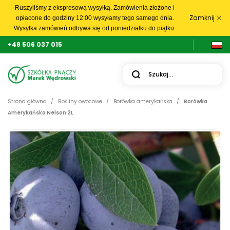
Ruszyliśmy z ekspresową wysyłką. Zamówienia złożone i
Zamknij
opłacone do godziny 12:00 wysyłamy tego samego dnia.
Wysyłka zamówień odbywa się od poniedziałku do piątku.
+48 506 037 015
Strona główna
Rośliny owocowe
Borówka amerykańska
Borówka
Amerykańska Nelson 2L