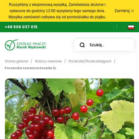
Ruszyliśmy z ekspresową wysyłką. Zamówienia złożone i
Zamknij
opłacone do godziny 12:00 wysyłamy tego samego dnia.
Wysyłka zamówień odbywa się od poniedziałku do piątku.
+48 506 037 015
Strona główna
Rośliny owocowe
Porzeczka/Porzeczkoagrest
Porzeczka czerwona Rovada 2L