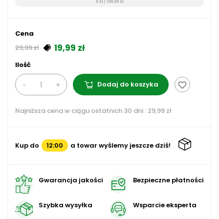
0 zł / 100,00 zł
Cena
19,99 zł
29,99 zł
Ilość
Dodaj do koszyka
favorite_border
Najniższa cena w ciągu ostatnich 30 dni :
29,99 zł
Kup do
12:00
a towar wyślemy jeszcze dziś!
Gwarancja jakości
Bezpieczne płatności
Szybka wysyłka
Wsparcie eksperta