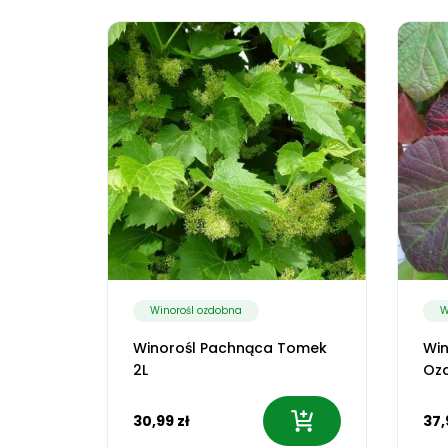
Winorośl ozdobna
W
Winorośl Pachnąca Tomek
Win
2L
Oz
30,99 zł
37,