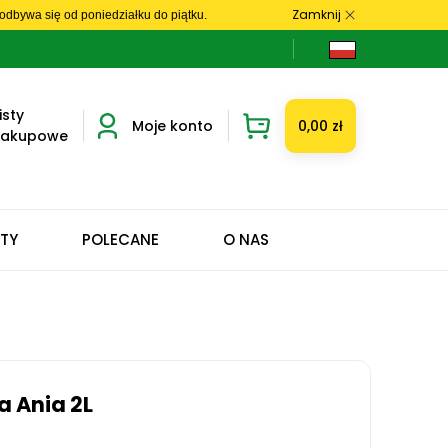
Zamknij
dbywa się od poniedziałku do piątku.
isty
Moje konto
0,00 zł
zakupowe
ETY
POLECANE
O NAS
 Ania 2L