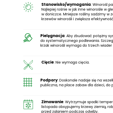
Stanowisko/wymagania
: Winorośl p
Najlepiej rośnie w jak inne winorośle w gl
w doniczce. Mniejsze rośliny sadzimy w 
krzewów winorośli i zwiększa efektywnoś
Pielęgnacja
: Aby zbudować potężny sy
do systematycznego podlewania. Szczegó
krzak winorośli wymaga do trzech wiader
Cięcie
: Nie wymaga cięcia.
Podpory
: Doskonale nadaje się na wszel
publiczna, na place zabaw dla dzieci, d
Zimowanie
: Wytrzymuje spadki tempera
listopada obsypujemy krzewy ziemią, robi
przed zalaniem podczas odwilży.