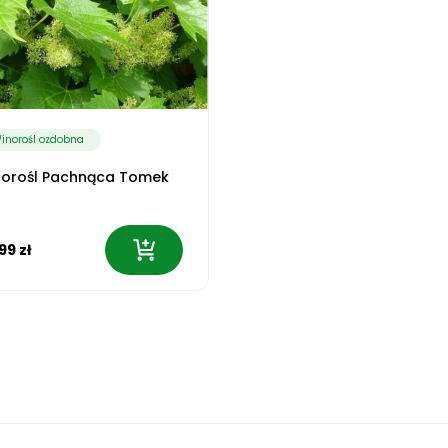
inorośl ozdobna
norośl Pachnąca Tomek
99 zł