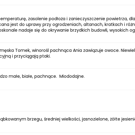
temperaturę, zasolenie podłoża i zanieczyszczenie powietrza, dla
lecana jest do uprawy przy ogrodzeniach, altanach, kratkach i 
oskonale nadaje się do okrywanie brzydkich budowli, wysokich o
a męska Tomek, winorośl pachnąca Ania zawiązuje owoce. Niewielk
jną i przyciągają ptaki.
ardzo małe, białe, pachnące. Miododajne.
ząbkowanym brzegu, średniej wielkości, jasnozielone, żółte jesien