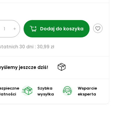
Dodaj do koszyka
favorite_border
tatnich 30 dni :
30,99 zł
yślemy jeszcze dziś!
ezpieczne
Szybka
Wsparcie
łatności
wysyłka
eksperta