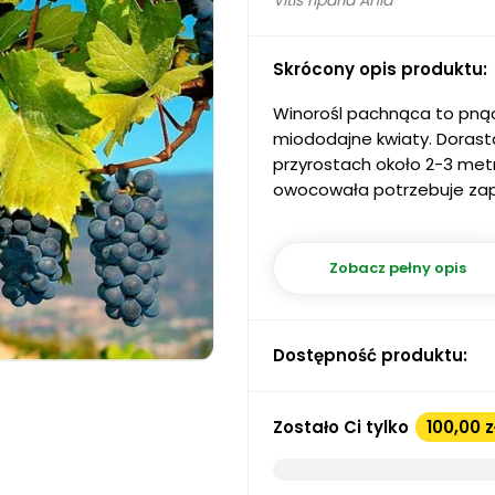
Vitis riparia Ania
Skrócony opis produktu:
Winorośl pachnąca to pnąc
miododajne kwiaty. Dorasta
przyrostach około 2-3 met
owocowała potrzebuje zap
Zobacz pełny opis
Dostępność produktu:
Zostało Ci tylko
100,00 z