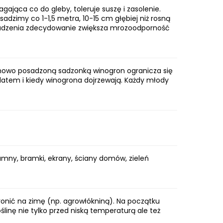
ająca co do gleby, toleruje suszę i zasolenie.
l sadzimy co 1-1,5 metra, 10-15 cm głębiej niż rosną
ób sadzenia zdecydowanie zwiększa mrozoodporność
 nowo posadzoną sadzonką winogron ogranicza się
atem i kiedy winogrona dojrzewają. Każdy młody
lumny, bramki, ekrany, ściany domów, zieleń
hronić na zimę (np. agrowłókniną). Na początku
linę nie tylko przed niską temperaturą ale też