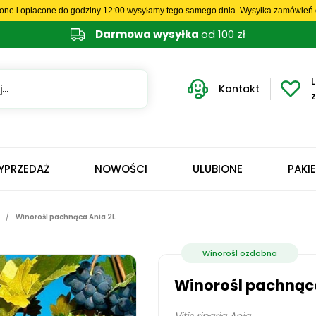
one i opłacone do godziny 12:00 wysyłamy tego samego dnia. Wysyłka zamówień o
Darmowa wysyłka
od 100 zł
L
Kontakt
YPRZEDAŻ
NOWOŚCI
ULUBIONE
PAKI
Winorośl pachnąca Ania 2L
Winorośl ozdobna
Winorośl pachnąca