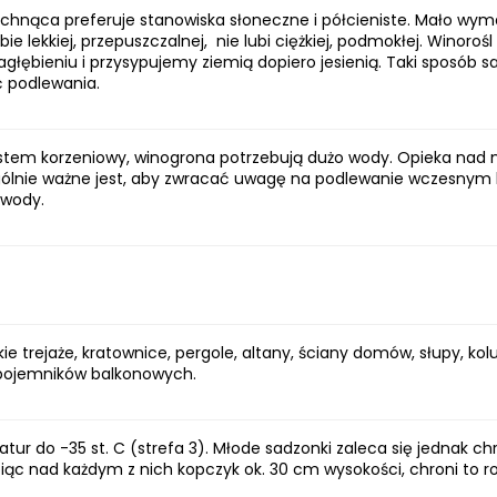
achnąca preferuje stanowiska słoneczne i półcieniste. Mało wymag
ebie lekkiej, przepuszczalnej, nie lubi ciężkiej, podmokłej. Winoroś
zagłębieniu i przysypujemy ziemią dopiero jesienią. Taki spos
ć podlewania.
stem korzeniowy, winogrona potrzebują dużo wody. Opieka nad
lnie ważne jest, aby zwracać uwagę na podlewanie wczesnym l
 wody.
kie trejaże, kratownice, pergole, altany, ściany domów, słupy, ko
o pojemników balkonowych.
tur do -35 st. C (strefa 3). Młode sadzonki zaleca się jednak c
ąc nad każdym z nich kopczyk ok. 30 cm wysokości, chroni to roś