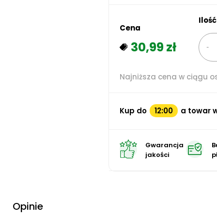
Ilość
Cena
30,99 zł
Najniższa cena w ciągu os
Kup do
12:00
a towar w
Gwarancja
B
jakości
p
Opinie