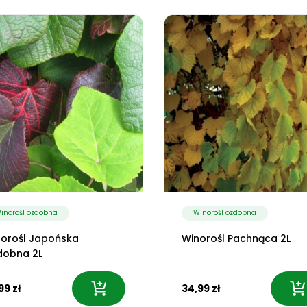
inorośl ozdobna
Winorośl ozdobna
orośl Japońska
Winorośl Pachnąca 2L
dobna 2L
99 zł
34,99 zł