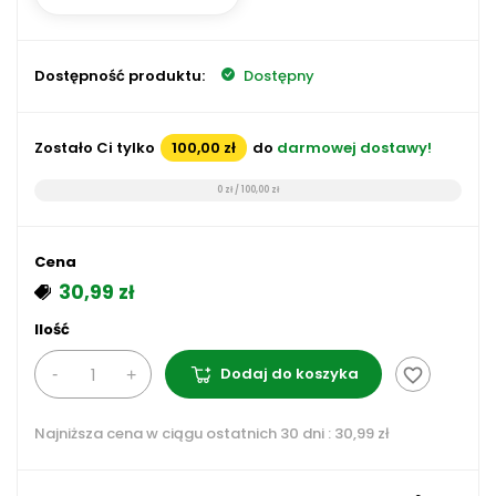
Dostępność produktu:
Dostępny
Zostało Ci tylko
100,00 zł
do
darmowej dostawy!
0 zł / 100,00 zł
Cena
30,99 zł
Ilość
Dodaj do koszyka
favorite_border
Najniższa cena w ciągu ostatnich 30 dni :
30,99 zł