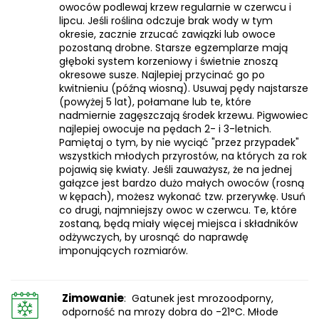
owoców podlewaj krzew regularnie w czerwcu i
lipcu. Jeśli roślina odczuje brak wody w tym
okresie, zacznie zrzucać zawiązki lub owoce
pozostaną drobne. Starsze egzemplarze mają
głęboki system korzeniowy i świetnie znoszą
okresowe susze. Najlepiej przycinać go po
kwitnieniu (późną wiosną). Usuwaj pędy najstarsze
(powyżej 5 lat), połamane lub te, które
nadmiernie zagęszczają środek krzewu. Pigwowiec
najlepiej owocuje na pędach 2- i 3-letnich.
Pamiętaj o tym, by nie wyciąć "przez przypadek"
wszystkich młodych przyrostów, na których za rok
pojawią się kwiaty. Jeśli zauważysz, że na jednej
gałązce jest bardzo dużo małych owoców (rosną
w kępach), możesz wykonać tzw. przerywkę. Usuń
co drugi, najmniejszy owoc w czerwcu. Te, które
zostaną, będą miały więcej miejsca i składników
odżywczych, by urosnąć do naprawdę
imponujących rozmiarów.
Zimowanie
: Gatunek jest mrozoodporny,
odporność na mrozy dobra do -21°C. Młode