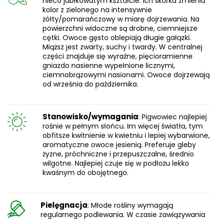
nieco jabłkowatym kształcie. Ich skórka zmienia
kolor z zielonego na intensywnie
żółty/pomarańczowy w miarę dojrzewania. Na
powierzchni widoczne są drobne, ciemniejsze
cętki. Owoce gęsto oblepiają długie gałązki.
Miąższ jest zwarty, suchy i twardy. W centralnej
części znajduje się wyraźne, pięcioramienne
gniazdo nasienne wypełnione licznymi,
ciemnobrązowymi nasionami. Owoce dojrzewają
od września do października.
Stanowisko/wymagania
: Pigwowiec najlepiej
rośnie w pełnym słońcu. Im więcej światła, tym
obfitsze kwitnienie w kwietniu i lepiej wybarwione,
aromatyczne owoce jesienią. Preferuje gleby
żyzne, próchniczne i przepuszczalne, średnio
wilgotne. Najlepiej czuje się w podłożu lekko
kwaśnym do obojętnego.
Pielęgnacja
: Młode rośliny wymagają
regularnego podlewania. W czasie zawiązywania