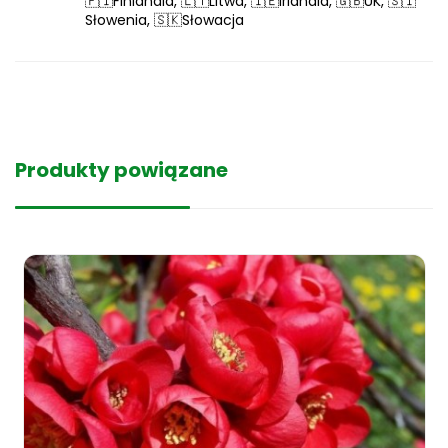
🇫🇮Finlandia, 🇱🇹Litwa, 🇮🇪Irlandia, 🇬🇧UK, 🇸🇮
Słowenia, 🇸🇰Słowacja
Produkty powiązane