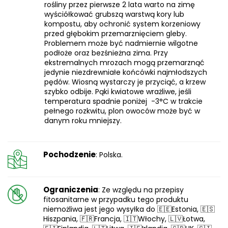
rośliny przez pierwsze 2 lata warto na zimę
wyściółkować grubszą warstwą kory lub
kompostu, aby ochronić system korzeniowy
przed głębokim przemarznięciem gleby.
Problemem może być nadmiernie wilgotne
podłoże oraz bezśnieżna zima. Przy
ekstremalnych mrozach mogą przemarznąć
jedynie niezdrewniałe końcówki najmłodszych
pędów. Wiosną wystarczy je przyciąć, a krzew
szybko odbije. Pąki kwiatowe wrażliwe, jeśli
temperatura spadnie poniżej -3°C w trakcie
pełnego rozkwitu, plon owoców może być w
danym roku mniejszy.
Pochodzenie
: Polska.
Ograniczenia
: Ze względu na przepisy
fitosanitarne w przypadku tego produktu
niemożliwa jest jego wysyłka do 🇪🇪Estonia, 🇪🇸
Hiszpania, 🇫🇷Francja, 🇮🇹Włochy, 🇱🇻Łotwa,