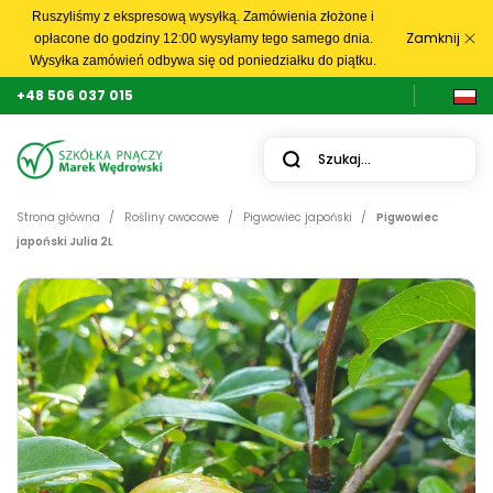
Ruszyliśmy z ekspresową wysyłką. Zamówienia złożone i
Zamknij
opłacone do godziny 12:00 wysyłamy tego samego dnia.
Wysyłka zamówień odbywa się od poniedziałku do piątku.
+48 506 037 015
Strona główna
Rośliny owocowe
Pigwowiec japoński
Pigwowiec
japoński Julia 2L