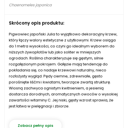
Chaenomeles japonica
Skrócony opis produktu:
Pigwowiec japoński Julia to wyjątkowo dekoracyjny krzew,
który łączy walory estetyczne z użytkowymi. Krzew osiąga
do 1 metra wysokości, co czyni go idealnym wyborem do
niższych żywopłotów lub jako soliter w mniejszych
ogrodach. Roślina charakteryzuje się gęstym, silnie
rozgałęzionym pokrojem. Gałęzie mają tendencję do
pokładania się, co nadaje krzewowi naturalny, nieco
rozłożysty wygląd. Pędy ciemne, zdrewniałe, gęsto
porośnięte liśćmi i kwiatami, tworzące zwartą strukturę.
Wiosną zachwyca ognistym kwitnieniem, a jesienią
dostarcza dorodnych, aromatycznych owoców o wysokiej
zawartości witaminy C. Jej niski, gęsty wzrost sprawia, że
jest łatwa w pielęgnacji i zbiorze.
Zobacz pełny opis