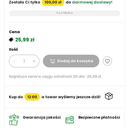
Zostało Ci tylko
100,00 zł
do
darmowej dostawy!
0 zł / 100,00 zł
Cena
25,99 zł
Ilość
Dodaj do koszyka
favorite_border
Najniższa cena w ciągu ostatnich 30 dni :
25,99 zł
Kup do
12:00
a towar wyślemy jeszcze dziś!
Gwarancja jakości
Bezpieczne płatności