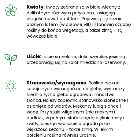
Kwiaty:
Kwiaty zebrane są w białe wiechy z
delikatnym różowym połyskiem, osiągają
długość nawet do 40cm. Pojawiają się licznie
późnym latem (w połowie VIII) i stanowią ozdobę
rośliny do końca wegetacji, a także zimą – są
wówczas białe.
Liście:
Liście są zielone, dość szerokie, jesienią
przebarwiają się na kolor miedziano-czerwony.
Stanowisko/wymagania
: Roślina nie ma
specjalnych wymagań co do gleby, wystarczy
średnio żyzna gleba ogrodowa i mnóstwo
słońca. Należy zapewnić stanowisko słoneczne i
osłonięte od wiatrów. Miskanty lubią słońce i
wodę. Przy stale wilgotnym (nie mokrym)
podłożu, w pełnym słońcu będą pięknie rosły i
kwitły, ciesząc właściciela ogrodu przez
większość sezonu - także zimą. W lekkim
półcieniu roślina również urośnie.