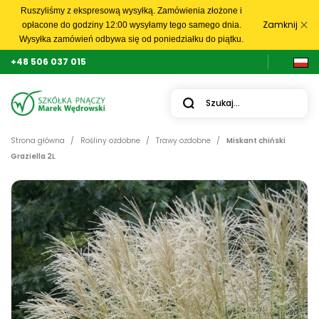
Ruszyliśmy z ekspresową wysyłką. Zamówienia złożone i
Zamknij
opłacone do godziny 12:00 wysyłamy tego samego dnia.
Wysyłka zamówień odbywa się od poniedziałku do piątku.
+48 506 037 015
Strona główna
Rośliny ozdobne
Trawy ozdobne
Miskant chiński
Graziella 2L