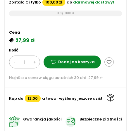
Zostało Ci tylko
100,00 zł
do
darmowej dostawy!
0 zł / 100,00 zł
Cena
27,99 zł
Ilość
Dodaj do koszyka
favorite_border
Najniższa cena w ciągu ostatnich 30 dni :
27,99 zł
Kup do
12:00
a towar wyślemy jeszcze dziś!
Gwarancja jakości
Bezpieczne płatności