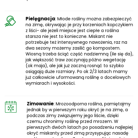
Pielęgnacja
: Młode rośliny można zabezpieczyć
na zimę, okrywając je przy korzeniach kopczykiem
z liści- ale jeżeli miejsce jest ciepłe a roślina
starsza nie jest to konieczne. Miskant nie
potrzebuje też intensywnego nawożenia, raz na
dwa sezony możemy zasilić go kompostem.
Wiosną trzeba ściąć część nadziemną (ile się da),
jak większość traw zaczynają późno wegetację
(ok maja), ale jak już zaczną rosnąć to szybko
osiągają duże rozmiary. Po ok 2/3 latach mamy
już całkowicie uformowaną roślinę o docelowych
wymiarach i wysokości.
Zimowanie
: Mrozoodporna roślina, pamiętajmy
jednak by w pierwszym roku okryć je na zimę, a
podczas zimy związujemy jego liście, dzięki
czemu chronimy roślinę przed mrozem. W
pierwszych dwóch latach po posadzeniu najlepiej
okryć miskanty przed zimą przysypując nasadę