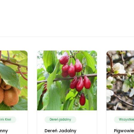
ini Kiwi
Dereń jadalny
Wszystkie
enny
Dereń Jadalny
Pigwowie