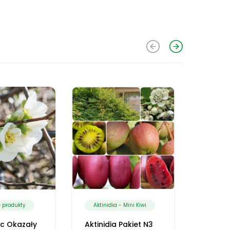
 produkty
Aktinidia - Mini Kiwi
Winoro
c Okazały
Aktinidia Pakiet N3
Winoro