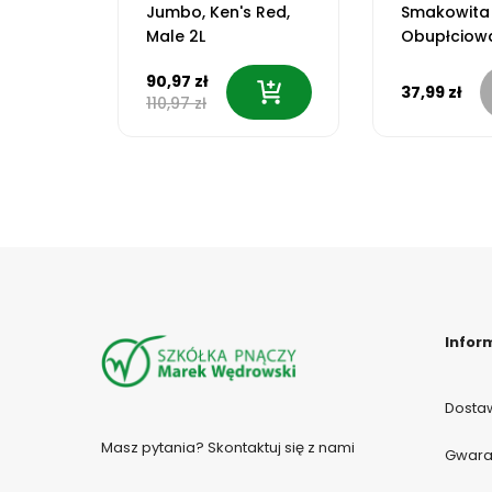
Jumbo, Ken's Red,
Smakowita
2L
Male 2L
Obupłciow
90,97 zł
37,99 zł
110,97 zł
Infor
Dostaw
Masz pytania? Skontaktuj się z nami
Gwaran