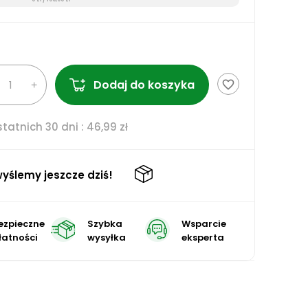
Dodaj do koszyka
favorite_border
tatnich 30 dni :
46,99 zł
yślemy jeszcze dziś!
ezpieczne
Szybka
Wsparcie
łatności
wysyłka
eksperta