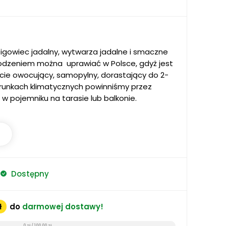
 figowiec jadalny, wytwarza jadalne i smaczne
dzeniem można uprawiać w Polsce, gdyż jest
ie owocujący, samopylny, dorastający do 2-
runkach klimatycznych powinniśmy przez
 w pojemniku na tarasie lub balkonie.
Dostępny
ł
do
darmowej dostawy!
0 zł / 100,00 zł