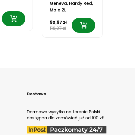
Geneva, Hardy Red,
Zilga, 
Male 2L
Relian
90,97 zł
80,98 z
110,97 zł
100,97 
Dostawa
Darmowa wysyłka na terenie Polski
dostępna dla zamówień już od 100 zł!