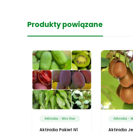
Produkty powiązane
 Kiwi
Aktinidia - Mini Kiwi
Aktinidia - M
kuwa
Aktinidia Pakiet N1
Aktinidia J