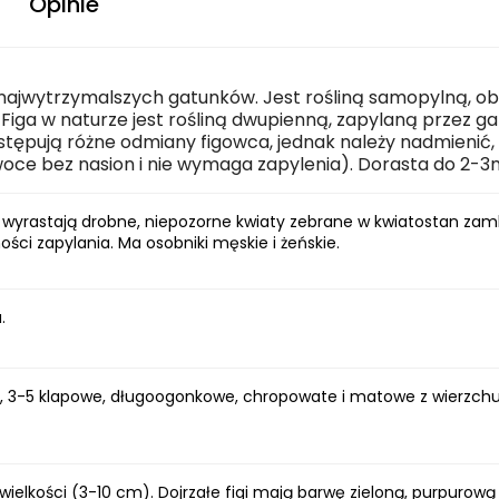
Opinie
z najwytrzymalszych gatunków. Jest rośliną samopylną, o
Figa w naturze jest rośliną dwupienną, zapylaną przez g
ępują różne odmiany figowca, jednak należy nadmienić, ż
oce bez nasion i nie wymaga zapylenia). Dorasta do 2-3
 wyrastają drobne, niepozorne kwiaty zebrane w kwiatostan zamk
ści zapylania. Ma osobniki męskie i żeńskie.
.
, 3-5 klapowe, długoogonkowe, chropowate i matowe z wierzchu 
 wielkości (3-10 cm). Dojrzałe figi mają barwę zieloną, purpurową 