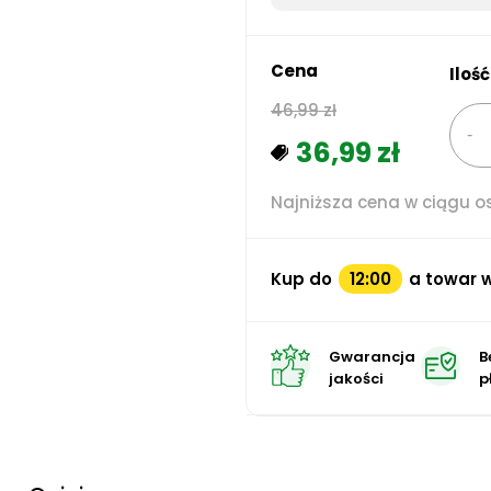
Cena
Ilość
46,99 zł
36,99 zł
Najniższa cena w ciągu os
Kup do
12:00
a towar w
Gwarancja
B
jakości
p