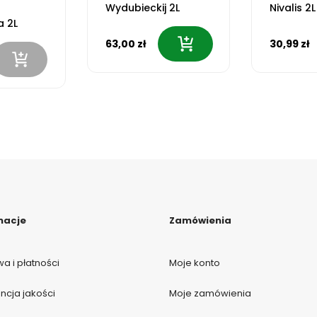
Wydubieckij 2L
Nivalis 2L
a 2L
63,00 zł
30,99 zł
macje
Zamówienia
a i płatności
Moje konto
cja jakości
Moje zamówienia