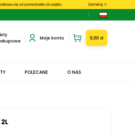
Zamknij
dbywa się od poniedziałku do piątku.
isty
Moje konto
0,00 zł
zakupowe
ETY
POLECANE
O NAS
 2L