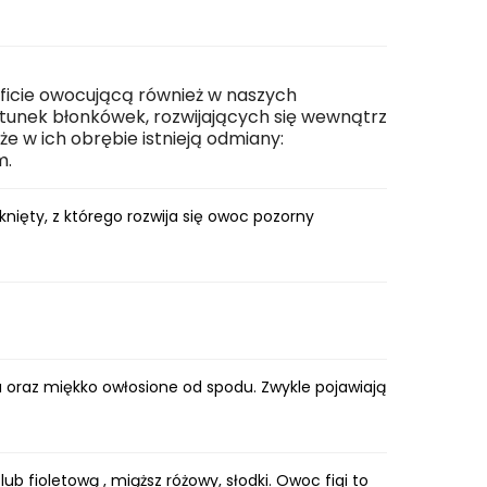
bficie owocującą również w naszych
atunek błonkówek, rozwijających się wewnątrz
e w ich obrębie istnieją odmiany:
m.
nięty, z którego rozwija się owoc pozorny
oraz miękko owłosione od spodu. Zwykle pojawiają
lub fioletową , miąższ różowy, słodki. Owoc figi to