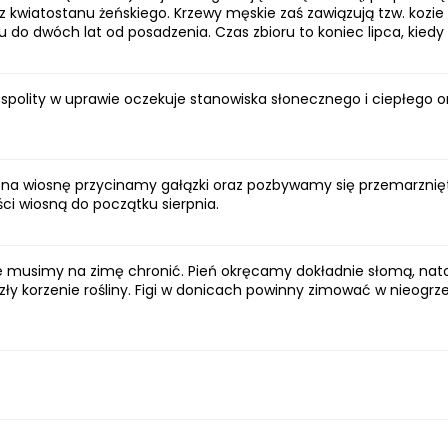
kwiatostanu żeńskiego. Krzewy męskie zaś zawiązują tzw. kozie f
u do dwóch lat od posadzenia. Czas zbioru to koniec lipca, kiedy
ospolity w uprawie oczekuje stanowiska słonecznego i ciepłego ora
 na wiosnę przycinamy gałązki oraz pozbywamy się przemarznięt
ci wiosną do początku sierpnia.
e musimy na zimę chronić. Pień okręcamy dokładnie słomą, na
zły korzenie rośliny. Figi w donicach powinny zimować w nieo