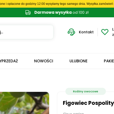
one i opłacone do godziny 12:00 wysyłamy tego samego dnia. Wysyłka zamówień o
Darmowa wysyłka
od 100 zł
L
Kontakt
YPRZEDAŻ
NOWOŚCI
ULUBIONE
PAKI
Rośliny owocowe
Figowiec Pospolity