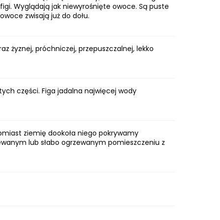
igi. Wyglądają jak niewyrośnięte owoce. Są puste
 owoce zwisają już do dołu.
z żyznej, próchniczej, przepuszczalnej, lekko
ych części. Figa jadalna najwięcej wody
tomiast ziemię dookoła niego pokrywamy
grzewanym lub słabo ogrzewanym pomieszczeniu z