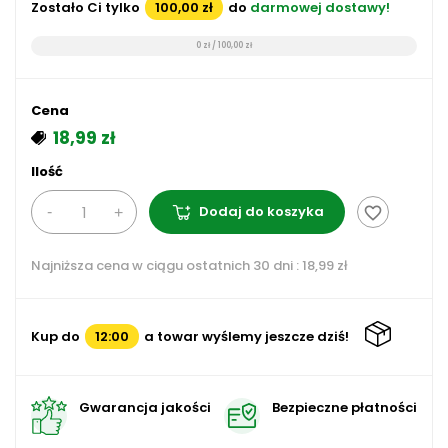
Zostało Ci tylko
100,00 zł
do
darmowej dostawy!
0 zł / 100,00 zł
Cena
18,99 zł
Ilość
Dodaj do koszyka
favorite_border
Najniższa cena w ciągu ostatnich 30 dni :
18,99 zł
Kup do
12:00
a towar wyślemy jeszcze dziś!
Gwarancja jakości
Bezpieczne płatności