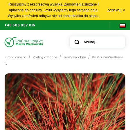
Ruszyliśmy z ekspresową wysyłką. Zamówienia złożone i
Zamknij
opłacone do godziny 12:00 wysyłamy tego samego dnia.
Wysyłka zamówień odbywa się od poniedziałku do piątku.
+48 506 037 015
Strona główna
Rośliny ozdobne
Trawy ozdobne
Kostrzewa Walberla
1L