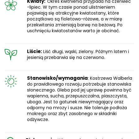
Kwiaty:
Okres kwitnienia przypada na czerwiec
-lipiec. W tym czasie ponad ulistnieniem
pojawiają się atrakcyjne kwiatostany, które
początkowo są fioletowo-różowe, a w miarę
przekwitania zmieniają barwę na beżową. Po
uschnięciu kwiatostanów warto je obcinać.
Liście:
Liść długi, wąski, zielony. Późnym latem i
jesienią przebarwia się na czerwono.
Stanowisko/wymagania
: Kostrzewa Walberla
do prawidłowego rozwoju potrzebuje stanowiska
słonecznego. Gleba pod jej uprawę powinna być
wapienna, sucha, przepuszczalna, piaszczysta,
uboga. Jest to gatunek niewymagający oraz
odporny na mrozy i susze. Nie toleruje podłoża
mokrego oraz zbyt zasobnego w składniki
odżywcze.