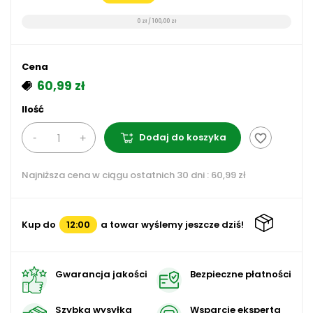
0 zł / 100,00 zł
Cena
60,99 zł
Ilość
Dodaj do koszyka
favorite_border
Najniższa cena w ciągu ostatnich 30 dni :
60,99 zł
Kup do
12:00
a towar wyślemy jeszcze dziś!
Gwarancja jakości
Bezpieczne płatności
Szybka wysyłka
Wsparcie eksperta