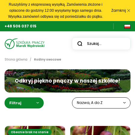
Ruszyliśmy z ekspresową wysyłką. Zamówienia złożone i
Zamknij
opłacone do godziny 12:00 wysyłamy tego samego dnia.
Wysyłka zamówień odbywa się od poniedziałku do piątku.
+48 506 037 015
Strona główna
Rośliny owocowe
Odkryj piękno pnączy w naszej szkółce!
Nazwa, A do Z
Filtruj
Obecnie brak na stanie