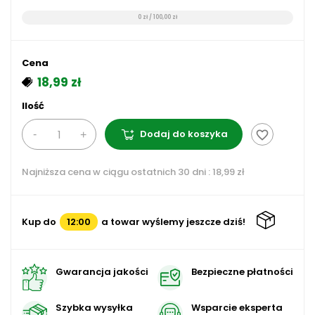
0 zł / 100,00 zł
Cena
18,99 zł
Ilość
Dodaj do koszyka
favorite_border
Najniższa cena w ciągu ostatnich 30 dni :
18,99 zł
Kup do
12:00
a towar wyślemy jeszcze dziś!
Gwarancja jakości
Bezpieczne płatności
Szybka wysyłka
Wsparcie eksperta