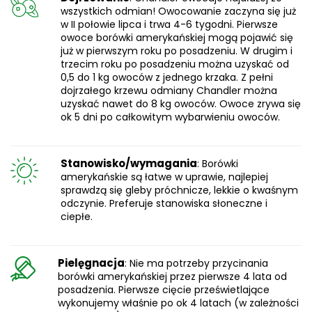
wszystkich odmian! Owocowanie zaczyna się już
w II połowie lipca i trwa 4-6 tygodni. Pierwsze
owoce borówki amerykańskiej mogą pojawić się
już w pierwszym roku po posadzeniu. W drugim i
trzecim roku po posadzeniu można uzyskać od
0,5 do 1 kg owoców z jednego krzaka. Z pełni
dojrzałego krzewu odmiany Chandler można
uzyskać nawet do 8 kg owoców. Owoce zrywa się
ok 5 dni po całkowitym wybarwieniu owoców.
Stanowisko/wymagania
: Borówki
amerykańskie są łatwe w uprawie, najlepiej
sprawdzą się gleby próchnicze, lekkie o kwaśnym
odczynie. Preferuje stanowiska słoneczne i
ciepłe.
Pielęgnacja
: Nie ma potrzeby przycinania
borówki amerykańskiej przez pierwsze 4 lata od
posadzenia. Pierwsze cięcie prześwietlające
wykonujemy właśnie po ok 4 latach (w zależności