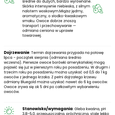
średnie do dużych, bardzo wyrównane.
Skórka intensywnie niebieska, z silnym
nalotem woskowym.Miąższ jędrny,
aromatyczny, o słodko-kwaskowym
smaku. Owoce dobrze znoszą
transport i przechowywanie —
odmiana ceniona w uprawie
towarowej.
Dojrzewanie
: Termin dojrzewania przypada na połowę
lipca – początek sierpnia (odmiana średnio
wczesna). Pierwsze owoce borówki amerykańskiej mogą
pojawić się już w pierwszym roku po posadzeniu. W drugim i
trzecim roku po posadzeniu można uzyskać od 0,5 do 1 kg
owoców z jednego krzaka. Z pełni dojrzałego krzewu
odmiany Bluegold można uzyskać nawet do 6 kg owoców.
Owoce zrywa się ok 5 dni po całkowitym wybarwieniu
owoców.
Stanowisko/wymagania
: Gleba kwaśna, pH
3,8–5,0, przepuszczalna, próchniczna, stale lekko