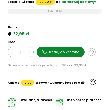
Zostało Ci tylko
100,00 zł
do
darmowej dostawy!
0 zł / 100,00 zł
Cena
22,99 zł
Ilość
Dodaj do koszyka
favorite_border
Najniższa cena w ciągu ostatnich 30 dni :
22,99 zł
Kup do
12:00
a towar wyślemy jeszcze dziś!
Gwarancja jakości
Bezpieczne płatności