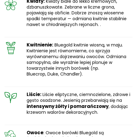
Kwiaty:
Kwiaty białe do lekko kremowych,
dzbanuszkowate. Zebrane w liczne grona,
pojawiają się obficie. Dobrze znoszą wiosenne
spadki temperatur — odmiana kwitnie stabilnie
nawet w chłodniejszych rejonach. .
Kwitnienie:
Bluegold kwitnie wiosną, w maju.
Kwitnienie jest równomierne, co sprzyja
wyrównanemu dojrzewaniu owoców. Odmiana
samopylna, ale wyraźnie lepiej plonuje w
towarzystwie innych borówek (np.
Bluecrop, Duke, Chandler).
Liście:
Liście eliptyczne, ciemnozielone, zdrowe i
gęsto osadzone. Jesienią przebarwiają się na
intensywny żółty i pomarańczowy
, dodając
krzewom walorów dekoracyjnych.
Owoce
: Owoce borówki Bluegold są