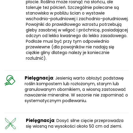
płocie. Roślina może rosnąć na słońcu, ale
toleruje też półcień. Szczególnie polecane są
stanowiska w pobliżu ścian o wystawie
wschodnio-południowej i zachodnio-południowej.
Powojniki do prawidłowego wzrostu potrzebują
gleby zasobnej w wilgoć i próchnicę, posiadającej
odczyn od lekko kwaśnego do lekko zasadowego.
Podłoże musi być przy tym odpowiednio
przewiewne (dla powojników nie nadają się
ciężkie gliny dlatego należy je koniecznie
rozluźnić).
Pielęgnacja
: Jesienią warto obłożyć podstawę
roślin kompostem lub rozłożonym, starym lub
granulowanym obornikiem, a wiosną zastosować
nawożenie mineralne. W sezonie nie zapominać o
systematycznym podlewaniu.
Pielęgnacja
: Dosyć silne cięcie przeprowadza
się wiosną na wysokości około 50 cm od ziemi.