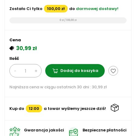
Zostało Ci tylko
100,00 zł
do
darmowej dostawy!
0 zł / 100,00 zł
Cena
30,99 zł
Ilość
Dodaj do koszyka
favorite_border
Najniższa cena w ciągu ostatnich 30 dni :
30,99 zł
Kup do
12:00
a towar wyślemy jeszcze dziś!
Gwarancja jakości
Bezpieczne płatności