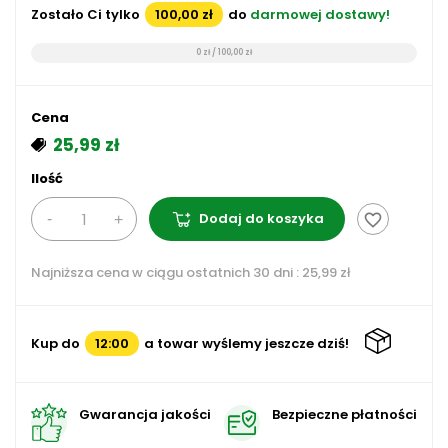
Zostało Ci tylko
100,00 zł
do
darmowej dostawy!
0 zł / 100,00 zł
Cena
25,99 zł
Ilość
Dodaj do koszyka
favorite_border
Najniższa cena w ciągu ostatnich 30 dni :
25,99 zł
Kup do
12:00
a towar wyślemy jeszcze dziś!
Gwarancja jakości
Bezpieczne płatności