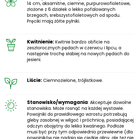
14 cm, aksamitne, ciemne, purpurowofioletowe,
złożone z 6 działek o lekko pofalowanych
brzegach, srebszystofioletowych od spodu.
Pręciki mają żółte pylniki.
Kwitnienie:
Kwitnie bardzo obficie na
zeszłorocznych pędach w czerwcu i lipcu, a
następnie trochę słabiej na nowych pędach do
jesieni.
Liście:
Ciemnozielone, trójlistkowe.
Stanowisko/wymagania
: Akceptuje dowolne
stanowiska. Może rosnąć na każdej wystawie.
Powojniki do prawidłowego wzrostu potrzebują
gleby zasobnej w wilgoć i próchnicę, posiadającej
odczyn obojętny do lekko kwaśnego. Podłoże
musi być przy tym odpowiednio przewiewne (dla
powojników nie nadają się ciężkie gliny, ale też nie