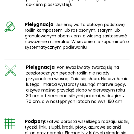
całkiem piaszczystej).
Pielęgnacja
: Jesienią warto obłożyć podstawę
roślin kompostem lub rozłożonym, starym lub
granulowanym obornikiem, a wiosną zastosować
nawożenie mineralne. W sezonie nie zapominać o
systematycznym podlewaniu.
Pielęgnacja
: Ponieważ kwiaty tworzą się na
zeszłorocznych pędach roślin nie należy
przycinać na wiosnę. Tnie się słabo. Na przełomie
lutego i marca wystarczy usunąć martwe pędy,
a żywe można przyciąć słabo w pierwszym roku
30 cm od ziemi nad silnymi pąkami, w drugim ˗
70 cm, a w następnych latach na wys. 150 cm
Podpory
: Łatwo porasta wszelkiego rodzaju siatki,
tyczki, linki, słupki, kratki, płoty, ażurowe ścianki
altan oraz pergole. Elementy z których składa się