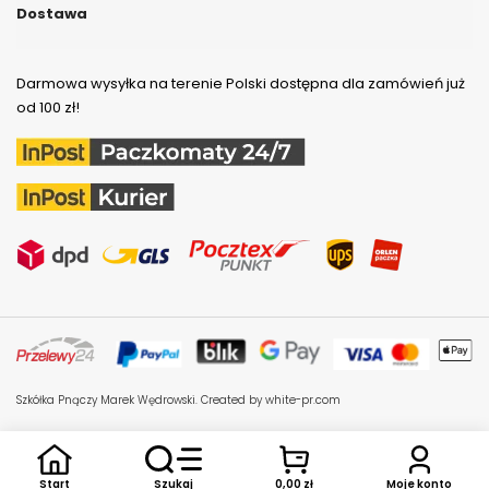
Dostawa
Darmowa wysyłka na terenie Polski dostępna dla zamówień już
od 100 zł!
Szkółka Pnączy Marek Wędrowski.
Created by white-pr.com
Start
Moje konto
Szukaj
0,00 zł