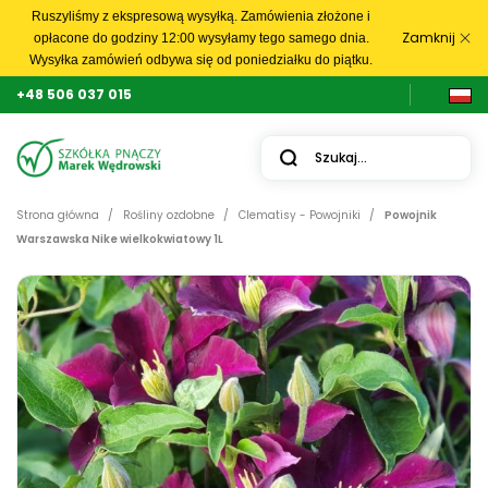
Ruszyliśmy z ekspresową wysyłką. Zamówienia złożone i
Zamknij
opłacone do godziny 12:00 wysyłamy tego samego dnia.
Wysyłka zamówień odbywa się od poniedziałku do piątku.
+48 506 037 015
Strona główna
Rośliny ozdobne
Clematisy - Powojniki
Powojnik
Warszawska Nike wielkokwiatowy 1L