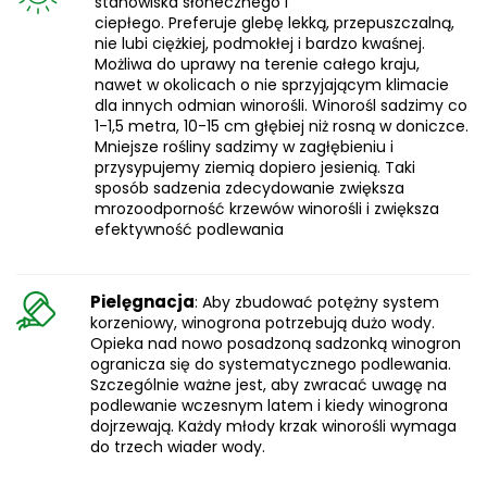
stanowiska słonecznego i
ciepłego. Preferuje glebę lekką, przepuszczalną,
nie lubi ciężkiej, podmokłej i bardzo kwaśnej.
Możliwa do uprawy na terenie całego kraju,
nawet w okolicach o nie sprzyjającym klimacie
dla innych odmian winorośli. Winorośl sadzimy co
1-1,5 metra, 10-15 cm głębiej niż rosną w doniczce.
Mniejsze rośliny sadzimy w zagłębieniu i
przysypujemy ziemią dopiero jesienią. Taki
sposób sadzenia zdecydowanie zwiększa
mrozoodporność krzewów winorośli i zwiększa
efektywność podlewania
Pielęgnacja
: Aby zbudować potężny system
korzeniowy, winogrona potrzebują dużo wody.
Opieka nad nowo posadzoną sadzonką winogron
ogranicza się do systematycznego podlewania.
Szczególnie ważne jest, aby zwracać uwagę na
podlewanie wczesnym latem i kiedy winogrona
dojrzewają. Każdy młody krzak winorośli wymaga
do trzech wiader wody.