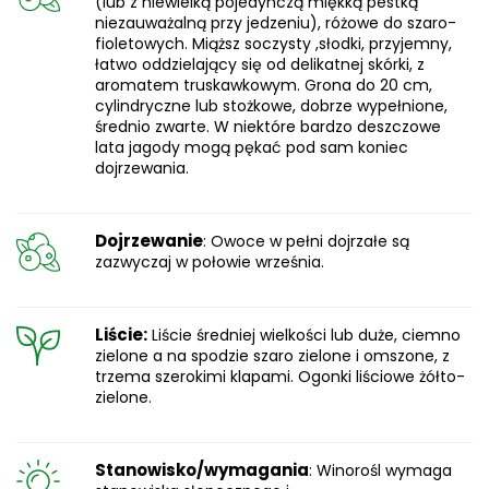
(lub z niewielką pojedynczą miękką pestką
niezauważalną przy jedzeniu), różowe do szaro-
fioletowych. Miąższ soczysty ,słodki, przyjemny,
łatwo oddzielający się od delikatnej skórki, z
aromatem truskawkowym. Grona do 20 cm,
cylindryczne lub stożkowe, dobrze wypełnione,
średnio zwarte. W niektóre bardzo deszczowe
lata jagody mogą pękać pod sam koniec
dojrzewania.
Dojrzewanie
: Owoce w pełni dojrzałe są
zazwyczaj w połowie września.
Liście:
Liście średniej wielkości lub duże, ciemno
zielone a na spodzie szaro zielone i omszone, z
trzema szerokimi klapami. Ogonki liściowe żółto-
zielone.
Stanowisko/wymagania
: Winorośl wymaga