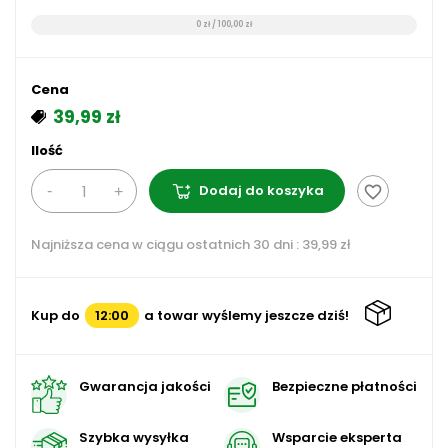
0 zł / 100,00 zł
Cena
39,99 zł
Ilość
Dodaj do koszyka
favorite_border
Najniższa cena w ciągu ostatnich 30 dni :
39,99 zł
Kup do
12:00
a towar wyślemy jeszcze dziś!
Gwarancja jakości
Bezpieczne płatności
Szybka wysyłka
Wsparcie eksperta