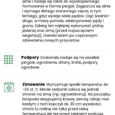
silnie i nadaje się także do wysokopiennego
formowania w formie pergoli. Zagęszcza się silnie
i wymaga dlatego starannego cięcia, w tym
letniego, gdyż wydaje wiele pędów. Ciąć średnio-
długo, w miarę potrzeb, selekcjonować pędy i
grona. Zabieg ten najlepiej wykonywać późną
jesienią oraz zimą (przed rozpoczęciem
wegetacji), również latem po częściowym
zdrewnieniu nowych przyrostów.
Podpory
: Doskonale nadaje się na wszelkie
pergole, ogrodzenia, altany, kratki, podpory
ogrodowe.
Zimowanie
: Wytrzymuje spadki temperatur do
-24 st. C. Młode sadzonki zaleca się jednak
chronić na zimę (np. agrowłókniną). Na początku
listopada obsypujemy krzewy ziemią, robiąc nad
każdym z nich kopczyk ok. 30 cm wysokości,
chroni to roślinę nie tylko przed niską
temperaturą ale też przed zalaniem podczas