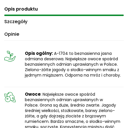
Opis produktu
Szczegóły
Opinie
Opis ogólny:
A-1704 to beznasienna jasna
odmiana deserowa. Największe owoce spośród
beznasiennych odmian uprawianych w Polsce.
Zielono-żółte jagody o słodko-winnym smaku z
jędrnym miąższem. Odporna na mróz i choroby.
Owoce
: Największe owoce spośród
beznasiennych odmian uprawianych w
Polsce. Grona są duże, średnio zwarte. Jagody
średniej wielkości, stożkowate, barwy zielono-
żółte, a gdy dojrzeją złociste z brązowym
rumieńcem. Bardzo smaczne, o słodko-winnym
smaku, soczyste. Konsystencja miąższu dość