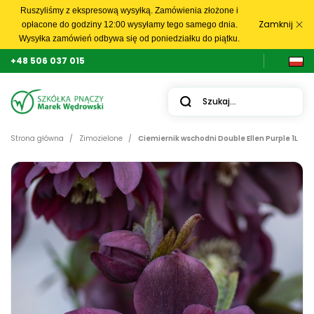
Ruszyliśmy z ekspresową wysyłką. Zamówienia złożone i
Zamknij
opłacone do godziny 12:00 wysyłamy tego samego dnia.
Wysyłka zamówień odbywa się od poniedziałku do piątku.
+48 506 037 015
Strona główna
Zimozielone
Ciemiernik wschodni Double Ellen Purple 1L