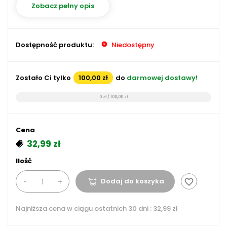
Zobacz pełny opis
Dostępność produktu:
Niedostępny
Zostało Ci tylko
100,00 zł
do
darmowej dostawy!
0 zł / 100,00 zł
Cena
32,99 zł
Ilość
Dodaj do koszyka
favorite_border
Najniższa cena w ciągu ostatnich 30 dni :
32,99 zł