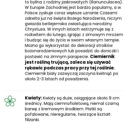
to bylina z rodziny jaskrowatych (Ranunculacea).
W Europie Zachodniej jest bardzo popularny, a w
Polsce zyskuje coraz większe uznanie Czasami
zakwita już na święta Bożego Narodzenia, niczym
gwiazda betlejemska zwiastująca narodziny
Chrystusa. W innych latach wstrzymuje się z
rozkwitem do lutego, igrając z zimowym mrozem
i budząc się do życia w swoim własnym tempie.
Można go wykorzystać do dekoracji stroików
bożonarodzeniowych lub posadzić do doniczki i
Ciemiernik
postawić na zimnym parapecie.
jest rośliną trującą, zaleca się używać
rękawic podczas pracy przy tej roślinie.
Ciemiernik biały zazwyczaj zaczyna kwitnąć po
około 2-3 latach od posadzenia.
Kwiaty:
Kwiaty są duże, osiągające około 9 cm
średnicy. Mają ciemnofioletową, niemal czarną
barwę z kremowym środkiem. Płatki są
pofalowane, nieregularne, tworzące kształt
filiżanki.