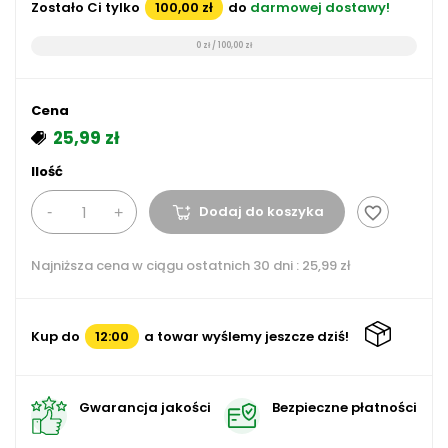
Zostało Ci tylko
100,00 zł
do
darmowej dostawy!
0 zł / 100,00 zł
Cena
25,99 zł
Ilość
Dodaj do koszyka
favorite_border
Najniższa cena w ciągu ostatnich 30 dni :
25,99 zł
Kup do
12:00
a towar wyślemy jeszcze dziś!
Gwarancja jakości
Bezpieczne płatności