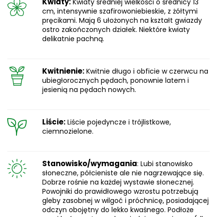
Kwiaty:
Kwiaty średniej wielkości o średnicy 13
cm, intensywnie szafirowoniebieskie, z żółtymi
pręcikami. Mają 6 ułożonych na kształt gwiazdy
ostro zakończonych działek. Niektóre kwiaty
delikatnie pachną.
Kwitnienie:
Kwitnie długo i obficie w czerwcu na
ubiegłorocznych pędach, ponownie latem i
jesienią na pędach nowych.
Liście:
Liście pojedyncze i trójlistkowe,
ciemnozielone.
Stanowisko/wymagania
: Lubi stanowisko
słoneczne, półcieniste ale nie nagrzewające się.
Dobrze rośnie na każdej wystawie słonecznej.
Powojniki do prawidłowego wzrostu potrzebują
gleby zasobnej w wilgoć i próchnicę, posiadającej
odczyn obojętny do lekko kwaśnego. Podłoże