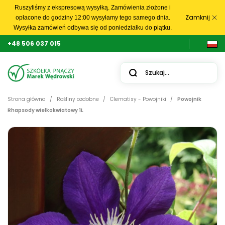
Ruszyliśmy z ekspresową wysyłką. Zamówienia złożone i
Zamknij
opłacone do godziny 12:00 wysyłamy tego samego dnia.
Wysyłka zamówień odbywa się od poniedziałku do piątku.
+48 506 037 015
Strona główna
Rośliny ozdobne
Clematisy - Powojniki
Powojnik
Rhapsody wielkokwiatowy 1L