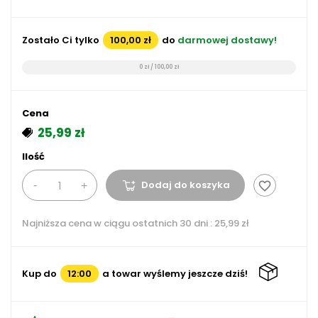
Zostało Ci tylko
100,00 zł
do
darmowej dostawy!
0 zł / 100,00 zł
Cena
25,99 zł
Ilość
Dodaj do koszyka
favorite_border
Najniższa cena w ciągu ostatnich 30 dni :
25,99 zł
Kup do
12:00
a towar wyślemy jeszcze dziś!