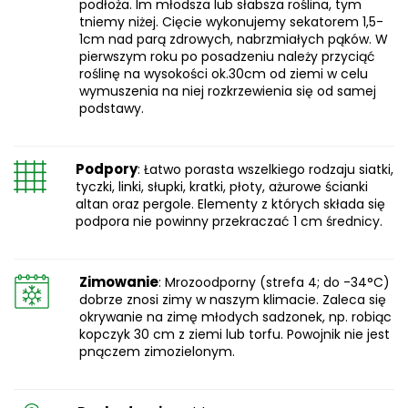
podłoża. Im młodsza lub słabsza roślina, tym
tniemy niżej. Cięcie wykonujemy sekatorem 1,5-
1cm nad parą zdrowych, nabrzmiałych pąków. W
pierwszym roku po posadzeniu należy przyciąć
roślinę na wysokości ok.30cm od ziemi w celu
wymuszenia na niej rozkrzewienia się od samej
podstawy.
Podpory
: Łatwo porasta wszelkiego rodzaju siatki,
tyczki, linki, słupki, kratki, płoty, ażurowe ścianki
altan oraz pergole. Elementy z których składa się
podpora nie powinny przekraczać 1 cm średnicy.
Zimowanie
: Mrozoodporny (strefa 4; do -34°C)
dobrze znosi zimy w naszym klimacie. Zaleca się
okrywanie na zimę młodych sadzonek, np. robiąc
kopczyk 30 cm z ziemi lub torfu. Powojnik nie jest
pnączem zimozielonym.