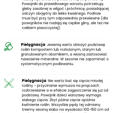
Powojniki do prawidłowego wzrostu potrzebują
gleby zasobnej w wilgoć i próchnicę, posiadającej
odczyn obojętny do lekko kwaśnego. Podłoże
musi być przy tym odpowiednio przewiewne (dla
powojników nie nadają się ciężkie gliny, ale też nie
całkiem piaszczystej).
Pielęgnacja
: Jesienią warto obłożyć podstawę
roślin kompostem lub rozłożonym, starym lub
granulowanym obornikiem, a wiosną zastosować
nawożenie mineralne. W sezonie nie zapominać o
systematycznym podlewaniu.
Pielęgnacja
: Nie warto bać się cięcia młodej
rośliny - przycinanie wymusza na pnączach
rozkrzewianie a w efekcie zagęszczenie się już od
podstawy. Powojnik dzieci warszawy wymaga
słabego cięcia. Zbyt późne cięcie opóźnia
kwitnienie roślin. Wszystkie pędy tej odmiany
tniemy wiosną słabo na wysokości 100-150 cm od