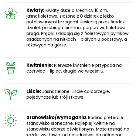
Kwiaty:
Kwiaty duże o średnicy 16 cm,
jasnofioletowe, złożone z 8 działek z lekko
pofalowanymi brzegami. Jesienią przez środek
działek przebiega ciemna, purpurowofioletowa
pręga. Pręciki składają się z fioletowych pylników
osadzonych na nitkach - białych u podstawy, a
różowych na górze.
Kwitnienie:
Pierwsze kwitnienie przypada na
czerwiec - lipiec, drugie we wrześniu.
Liście:
Jasnozielone. Liście całobrzegie,
pojedyncze lub trójlistkowe.
Stanowisko/wymagania
: Roślina preferuje
stanowisko słoneczne. Najlepiej kwitnie na
stanowisku dobrze oświetlonym. Może rosnąć na
każdej wystawie, od południowej do północnej.