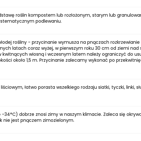
podstawę roślin kompostem lub rozłożonym, starym lub granulo
systematycznym podlewaniu.
 młodej rośliny - przycinanie wymusza na pnączach rozkrzewianie
ejnych latach coraz wyżej, w pierwszym roku 30 cm od ziemi nad
ów kwitnących wiosną i wczesnym latem należy ograniczyć do u
kości około 1,5 m. Przycinanie zalecamy wykonać po przekwitni
ciowym, łatwo porasta wszelkiego rodzaju siatki, tyczki, linki, słu
o -34°C) dobrze znosi zimy w naszym klimacie. Zaleca się okryw
ik nie jest pnączem zimozielonym.