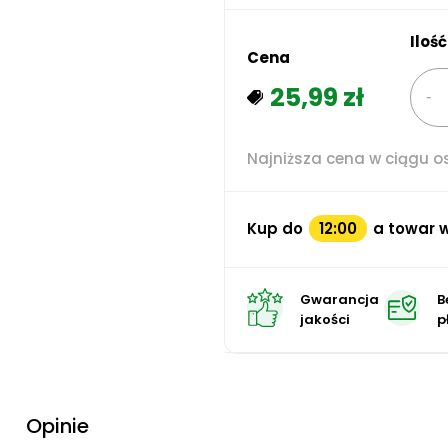
Ilość
Cena
25,99 zł
Najniższa cena w ciągu os
Kup do
12:00
a towar w
Gwarancja
B
jakości
p
Opinie