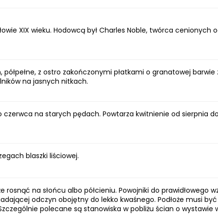
owie XIX wieku. Hodowcą był Charles Noble, twórca cenionych 
m, półpełne, z ostro zakończonymi płatkami o granatowej barwie
lników na jasnych nitkach.
o czerwca na starych pędach. Powtarza kwitnienie od sierpnia d
zegach blaszki liściowej.
że rosnąć na słońcu albo półcieniu. Powojniki do prawidłowego wz
iadającej odczyn obojętny do lekko kwaśnego. Podłoże musi by
). Szczególnie polecane są stanowiska w pobliżu ścian o wystaw