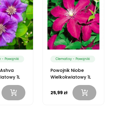
 - Powojniki
Clematisy - Powojniki
Clemat
 Ashva
Powojnik Niobe
Powojn
iatowy 1L
Wielkokwiatowy 1L
Bylino
25,99 z
25,99 zł
30,99 z