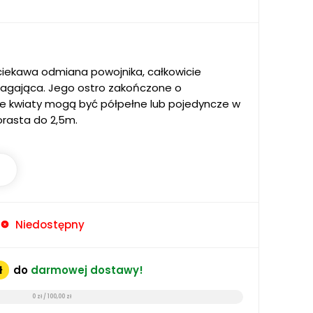
ciekawa odmiana powojnika, całkowicie
agająca. Jego ostro zakończone o
e kwiaty mogą być półpełne lub pojedyncze w
Dorasta do 2,5m.
Niedostępny
ł
do
darmowej dostawy!
0 zł / 100,00 zł