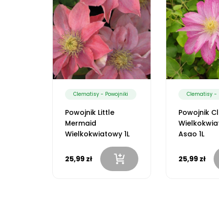
ojniki
Clematisy - Powojniki
Clematisy - 
ther
Powojnik Little
Powojnik C
inowy
Mermaid
Wielkokwi
Wielkokwiatowy 1L
Asao 1L
25,99 zł
25,99 zł