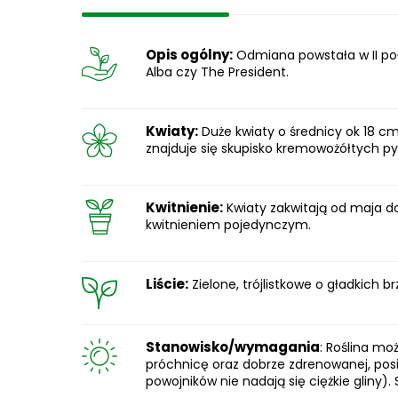
Opis ogólny:
Odmiana powstała w II poł
Alba czy The President.
Kwiaty:
Duże kwiaty o średnicy ok 18 c
znajduje się skupisko kremowożółtych py
Kwitnienie:
Kwiaty zakwitają od maja d
kwitnieniem pojedynczym.
Liście:
Zielone, trójlistkowe o gładkich br
Stanowisko/wymagania
: Roślina mo
próchnicę oraz dobrze zdrenowanej, pos
powojników nie nadają się ciężkie gliny