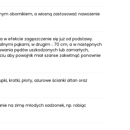
wanym obornikiem, a wiosną zastosować nawożenie
 a w efekcie zagęszczenie się już od podstawy.
 silnymi pąkami, w drugim ˗ 70 cm, a w następnych
suwania pędów uszkodzonych lub zamarłych,
ęciu aby powojnik miał szanse zakwitnąć ponownie
pki, kratki, płoty, ażurowe ścianki altan oraz
anie na zimę młodych sadzonek, np. robiąc