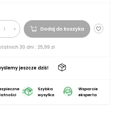
Dodaj do koszyka
favorite_border
tatnich 30 dni :
25,99 zł
yślemy jeszcze dziś!
ezpieczne
Szybka
Wsparcie
łatności
wysyłka
eksperta