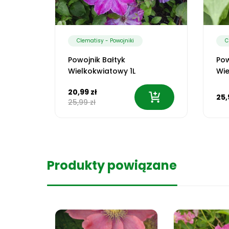
Clematisy - Powojniki
C
Powojnik Bałtyk
Pow
Wielkokwiatowy 1L
Wie
20,99 zł
25,
25,99 zł
Produkty powiązane