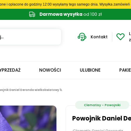
one i opłacone do godziny 12:00 wysyłamy tego samego dnia. Wysyłka zamówień o
Darmowa wysyłka
od 100 zł
L
Kontakt
YPRZEDAŻ
NOWOŚCI
ULUBIONE
PAKI
ojnik Daniel Deronda wielkokwiatowy 1L
Clematisy - Powojniki
Powojnik Daniel D