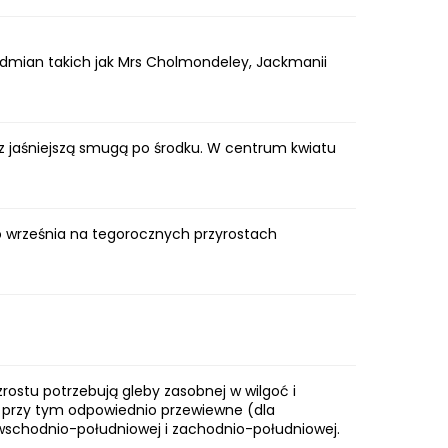
odmian takich jak Mrs Cholmondeley, Jackmanii
 z jaśniejszą smugą po środku. W centrum kwiatu
o września na tegorocznych przyrostach
rostu potrzebują gleby zasobnej w wilgoć i
ć przy tym odpowiednio przewiewne (dla
ie wschodnio-południowej i zachodnio-południowej.