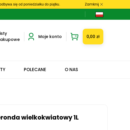
Zamknij
dbywa się od poniedziałku do piątku.
isty
Moje konto
0,00 zł
zakupowe
ETY
POLECANE
O NAS
eronda wielkokwiatowy 1L