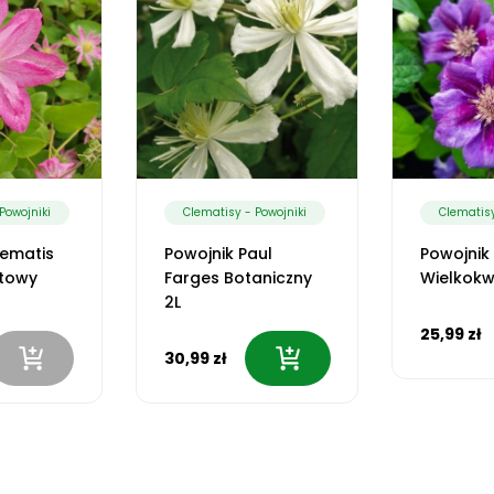
Powojniki
Clematisy - Powojniki
Clematisy
lematis
Powojnik Paul
Powojnik
atowy
Farges Botaniczny
Wielkokw
2L
25,99 zł
30,99 zł