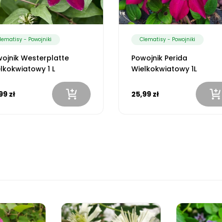
lematisy - Powojniki
Clematisy - Powojniki
ojnik Westerplatte
Powojnik Perida
lkokwiatowy 1 L
Wielkokwiatowy 1L
99 zł
25,99 zł