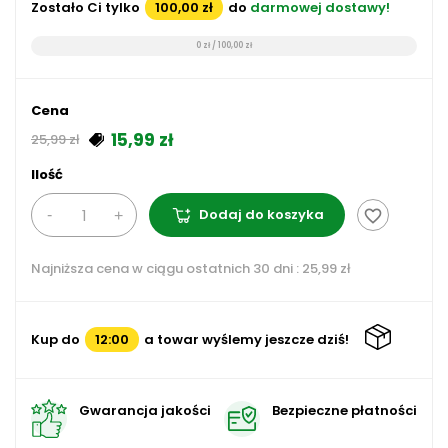
Zostało Ci tylko
100,00 zł
do
darmowej dostawy!
0 zł / 100,00 zł
Cena
15,99 zł
25,99 zł
Ilość
Dodaj do koszyka
favorite_border
Najniższa cena w ciągu ostatnich 30 dni :
25,99 zł
Kup do
12:00
a towar wyślemy jeszcze dziś!
Gwarancja jakości
Bezpieczne płatności