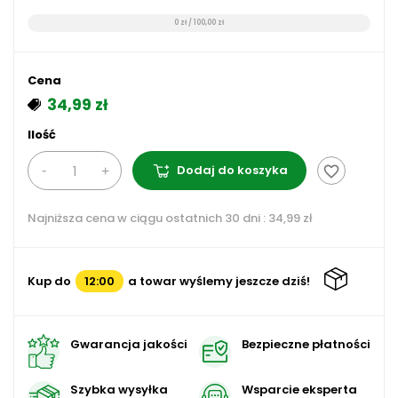
0 zł / 100,00 zł
Cena
34,99 zł
Ilość
Dodaj do koszyka
favorite_border
Najniższa cena w ciągu ostatnich 30 dni :
34,99 zł
Kup do
12:00
a towar wyślemy jeszcze dziś!
Gwarancja jakości
Bezpieczne płatności
Szybka wysyłka
Wsparcie eksperta