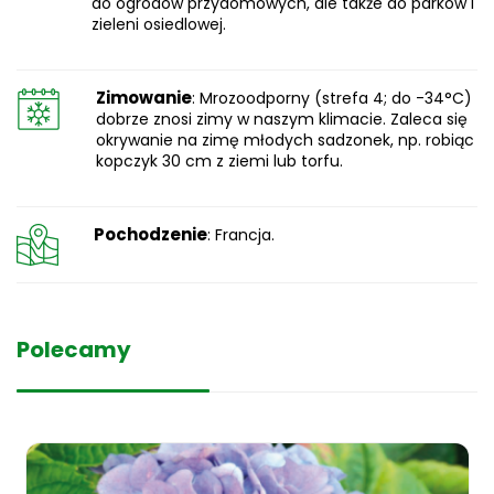
do ogrodów przydomowych, ale także do parków i
zieleni osiedlowej.
Zimowanie
: Mrozoodporny (strefa 4; do -34°C)
dobrze znosi zimy w naszym klimacie. Zaleca się
okrywanie na zimę młodych sadzonek, np. robiąc
kopczyk 30 cm z ziemi lub torfu.
Pochodzenie
: Francja.
Polecamy