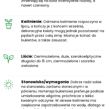
zmieniają się na kolor intensywnie różowy, a
nawet czerwony.
Kwitnienie:
Odmiana kwitnienie rozpoczyna w
lipcu, a kończy je z końcem września,
dekoracyjne kwiaty mogą jednak pozostawać na
pędach przez całą zimę. Można je ścinać do
bukietów, a także zasuszać.
Liście:
Ciemnozielone, duże, szerokoeliptyczne
długości do 15 cm, ciemnozielone i szorstko
owłosione.
Stanowisko/wymagania
: Dobrze radzi sobie
na stanowisku zarówno słonecznym i w
półcieniu. Hortensja bukietowa preferuje podłoże
umiarkowanie wilgotne, próchnicze o lekko
kwaśnym odczynie. W okresie kwitnienia ma
zwiększone zapotrzebowanie na wodę, dlatego w