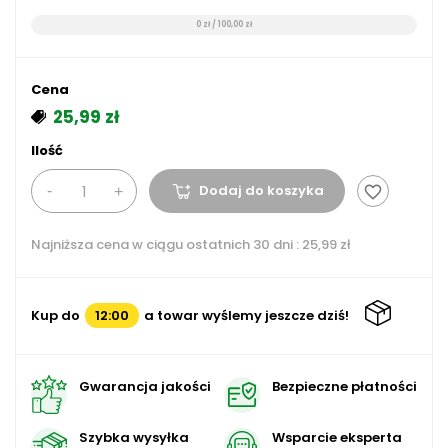
0 zł / 100,00 zł
Cena
25,99 zł
Ilość
Dodaj do koszyka
favorite_border
Najniższa cena w ciągu ostatnich 30 dni :
25,99 zł
Kup do
12:00
a towar wyślemy jeszcze dziś!
Gwarancja jakości
Bezpieczne płatności
Szybka wysyłka
Wsparcie eksperta